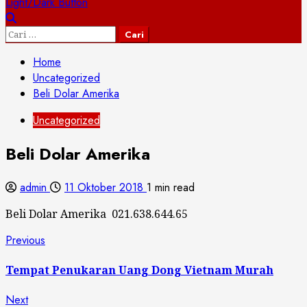
Light/Dark Button
Cari
untuk:
Home
Uncategorized
Beli Dolar Amerika
Uncategorized
Beli Dolar Amerika
admin
11 Oktober 2018
1 min read
Beli Dolar Amerika 021.638.644.65
Continue
Previous
Previous
post:
Reading
Tempat Penukaran Uang Dong Vietnam Murah
Next
Next