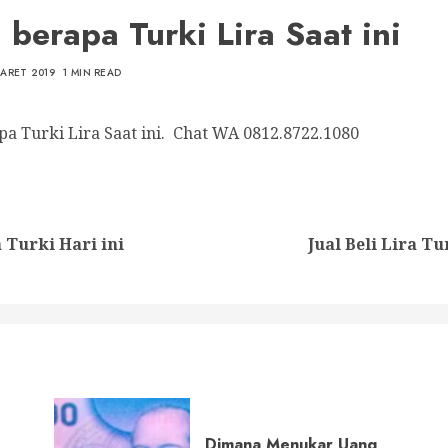
 berapa Turki Lira Saat ini
MARET 2019
1 MIN READ
a Turki Lira Saat ini. Chat WA 0812.8722.1080
nue
ng
Previous
Next
 Turki Hari ini
Jual Beli Lira Tu
post:
post:
Dimana Menukar Uang