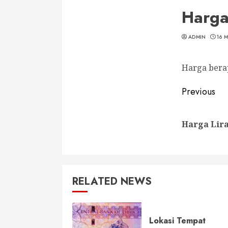
Harga
ADMIN
16 
Harga berap
Conti
Previous
Readi
Harga Lira
RELATED NEWS
Lokasi Tempat