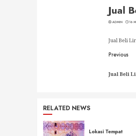
Jual B
ADMIN
16 
Jual Beli L
Conti
Previous
Readi
Jual Beli L
RELATED NEWS
Lokasi Tempat