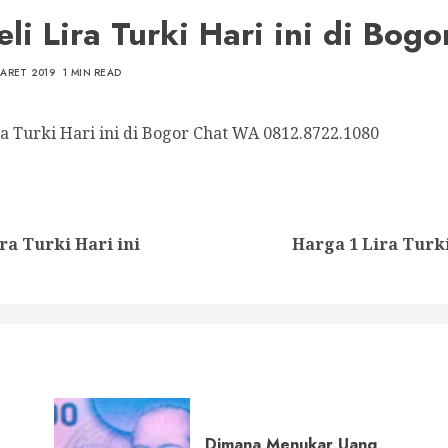
eli Lira Turki Hari ini di Bogo
MARET 2019
1 MIN READ
ira Turki Hari ini di Bogor Chat WA 0812.8722.1080
nue
ng
Previous
Next
ira Turki Hari ini
Harga 1 Lira Turk
post:
post:
Dimana Menukar Uang