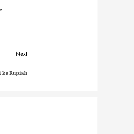
r
Next
i ke Rupiah