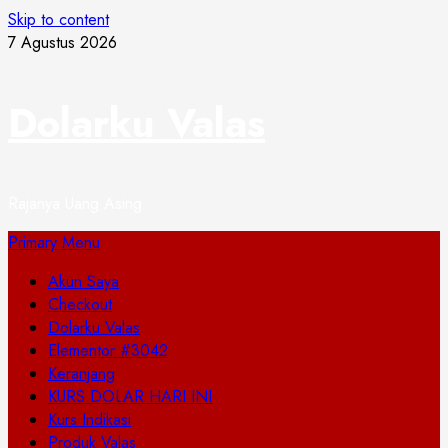
Skip to content
7 Agustus 2026
Dolarku Valas
Rajanya Uang Asing
Primary Menu
Akun Saya
Checkout
Dolarku Valas
Elementor #3042
Keranjang
KURS DOLAR HARI INI
Kurs Indikasi
Produk Valas