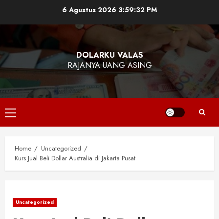
Skip
6 Agustus 2026
3:59:32 PM
to
content
DOLARKU VALAS
RAJANYA UANG ASING
Primary
Menu
Home
Uncategorized
Kurs Jual Beli Dollar Australia di Jakarta Pusat
Uncategorized