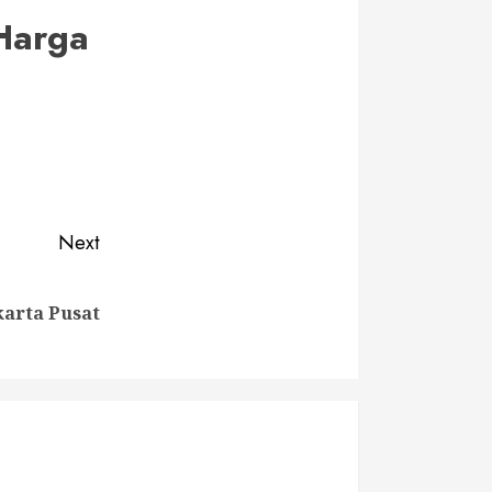
Harga
Next
arta Pusat