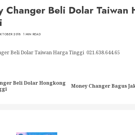
 Changer Beli Dolar Taiwan 
i
OKTOBER 2018
1 MIN READ
ger Beli Dolar Taiwan Harga Tinggi 021.638.644.65
nue
ng
nger Beli Dolar Hongkong
Previous
Next
Money Changer Bagus Jak
ggi
post:
post: