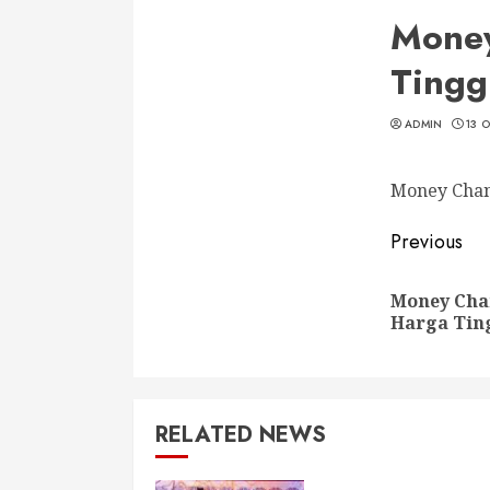
Money
Tingg
ADMIN
13 
Money Chan
Conti
Previous
Readi
Money Cha
Harga Tin
RELATED NEWS