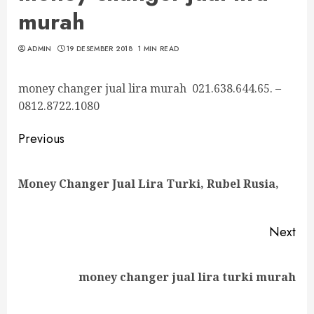
murah
ADMIN
19 DESEMBER 2018
1 MIN READ
money changer jual lira murah 021.638.644.65. –
0812.8722.1080
Continue
Previous
Reading
Pre
Money Changer Jual Lira Turki, Rubel Rusia,
pos
Next
Next
money changer jual lira turki murah
post: