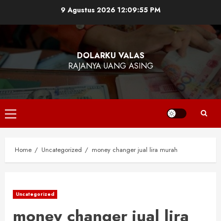
Skip
9 Agustus 2026
12:09:55 PM
to
content
DOLARKU VALAS
RAJANYA UANG ASING
Primary
Menu
Home
Uncategorized
money changer jual lira murah
Uncategorized
money changer jual lira