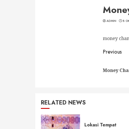
Money
ADMIN
8 O
money chang
Conti
Previous
Readi
Money Cha
RELATED NEWS
Lokasi Tempat