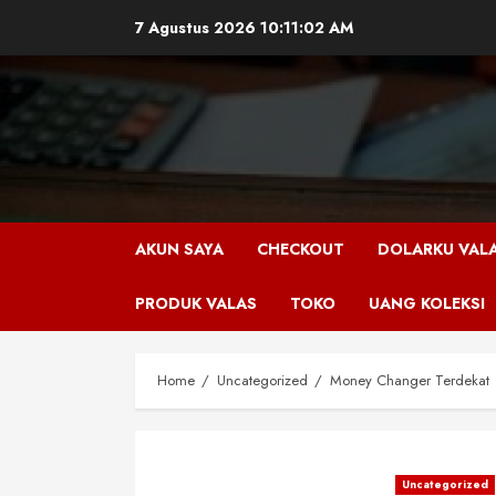
Skip
7 Agustus 2026
10:11:03 AM
to
content
AKUN SAYA
CHECKOUT
DOLARKU VAL
PRODUK VALAS
TOKO
UANG KOLEKSI
Home
Uncategorized
Money Changer Terdekat
Uncategorized