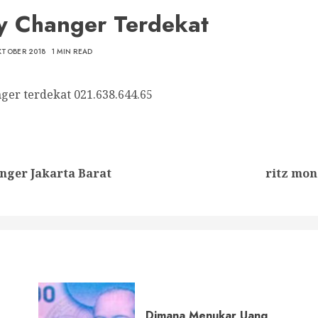
 Changer Terdekat
KTOBER 2018
1 MIN READ
er terdekat 021.638.644.65
nue
ng
Previous
Next
nger Jakarta Barat
ritz mon
post:
post:
Dimana Menukar Uang