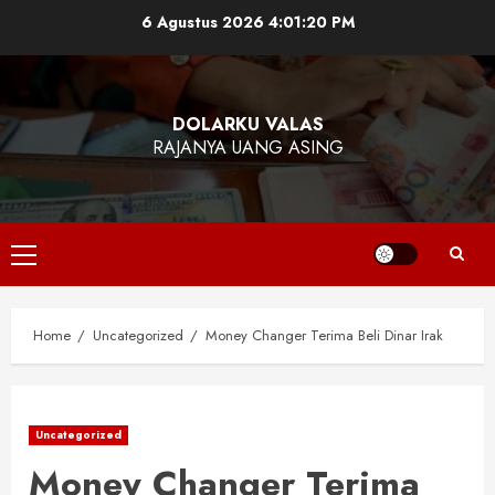
Skip
6 Agustus 2026
4:01:20 PM
to
content
DOLARKU VALAS
RAJANYA UANG ASING
Primary
Menu
Home
Uncategorized
Money Changer Terima Beli Dinar Irak
Uncategorized
Money Changer Terima