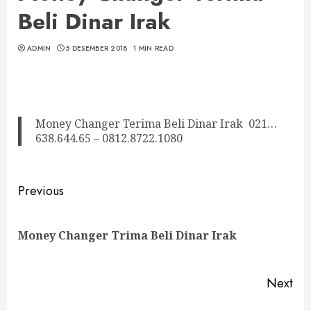
Beli Dinar Irak
ADMIN
5 DESEMBER 2018
1 MIN READ
Money Changer Terima Beli Dinar Irak 021…
638.644.65 – 0812.8722.1080
Continue
Previous
Reading
Pre
Money Changer Trima Beli Dinar Irak
pos
Next