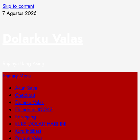
Skip to content
7 Agustus 2026
Dolarku Valas
Rajanya Uang Asing
Primary Menu
Akun Saya
Checkout
Dolarku Valas
Elementor #3042
Keranjang
KURS DOLAR HARI INI
Kurs Indikasi
Produk Valas