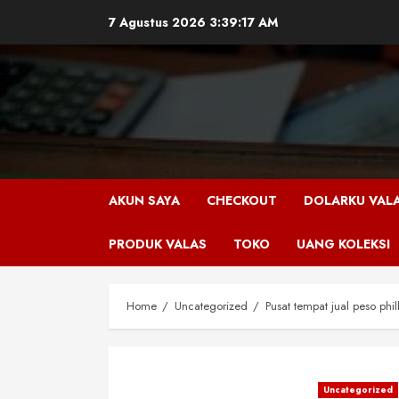
Skip
7 Agustus 2026
3:39:18 AM
to
content
AKUN SAYA
CHECKOUT
DOLARKU VAL
PRODUK VALAS
TOKO
UANG KOLEKSI
Home
Uncategorized
Pusat tempat jual peso phil
Uncategorized