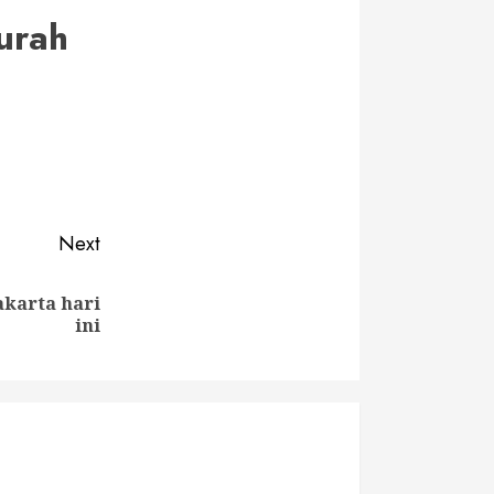
murah
Next
akarta hari
ini