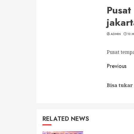
Pusat
jakart
ADMIN
10 
Pusat tempa
Conti
Previous
Readi
Bisa tuka
RELATED NEWS