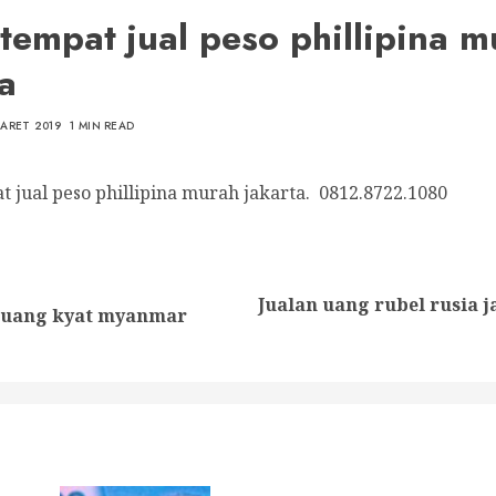
 tempat jual peso phillipina 
a
MARET 2019
1 MIN READ
t jual peso phillipina murah jakarta. 0812.8722.1080
nue
ng
Jualan uang rubel rusia j
Previous
Next
r uang kyat myanmar
post:
post: