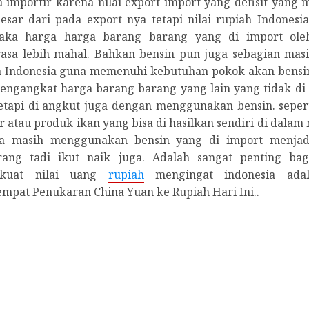
 importir karena nilai export import yang defisit yang
besar dari pada export nya tetapi nilai rupiah Indonesi
aka harga harga barang barang yang di import oleh
rasa lebih mahal. Bahkan bensin pun juga sebagian masi
a Indonesia guna memenuhi kebutuhan pokok akan bensin i
mengangkat harga barang barang yang lain yang tidak di 
tetapi di angkut juga dengan menggunakan bensin. sepert
 atau produk ikan yang bisa di hasilkan sendiri di dalam n
na masih menggunakan bensin yang di import menjad
ang tadi ikut naik juga. Adalah sangat penting bag
kuat nilai uang
rupiah
mengingat indonesia ada
empat Penukaran China Yuan ke Rupiah Hari Ini..