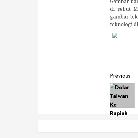
Gambar uan
di sebut 
gambar tek
teknologi d
Conti
Previous
Readi