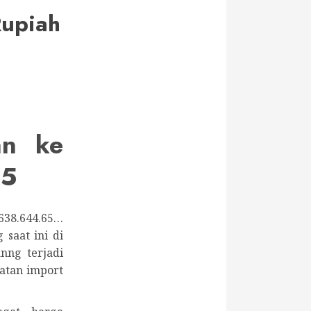
Rupiah
an ke
65
638.644.65…
saat ini di
nng terjadi
atan import