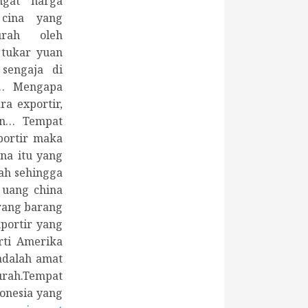
ngat harga
cina yang
rah oleh
 tukar yuan
sengaja di
… Mengapa
ra exportir,
an… Tempat
portir maka
na itu yang
ah sehingga
 uang china
rang barang
mportir yang
rti Amerika
adalah amat
urah.Tempat
donesia yang