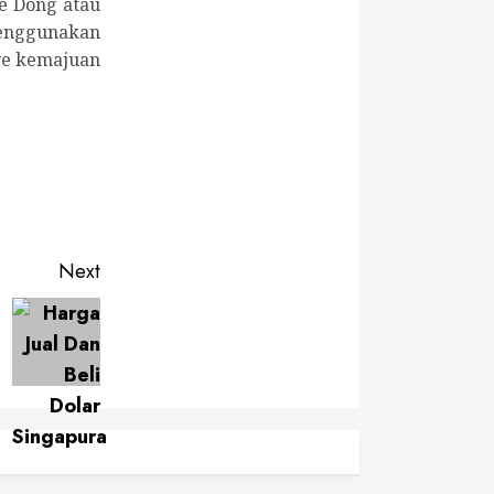
e Dong atau
enggunakan
ve kemajuan
Next