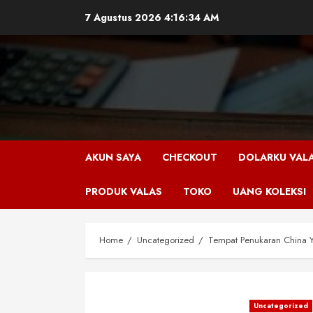
Skip
7 Agustus 2026
4:16:34 AM
to
content
AKUN SAYA
CHECKOUT
DOLARKU VAL
PRODUK VALAS
TOKO
UANG KOLEKSI
Home
Uncategorized
Tempat Penukaran China Yu
Uncategorized