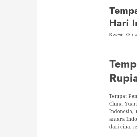
Tempa
Hari I
ADMIN
18 
Temp
Rupi
Tempat Pen
China Yuan
Indonesia,
antara Ind
dari cina. 