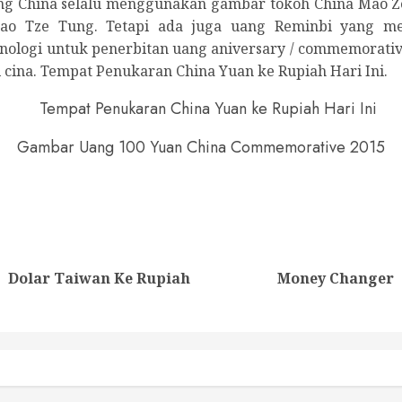
g China selalu menggunakan gambar tokoh China Mao Z
Mao Tze Tung. Tetapi ada juga uang Reminbi yang m
nologi untuk penerbitan uang aniversary / commemorati
i cina. Tempat Penukaran China Yuan ke Rupiah Hari Ini.
Gambar Uang 100 Yuan China Commemorative 2015
nue
ng
Previous
Next
Dolar Taiwan Ke Rupiah
Money Changer
post:
post: