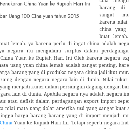
cina mengi
barang di 
sangat mu
ar Uang 100 Cina yuan tahun 2015
karena nilai
china yang 
buat lemah
buat lemah. ya karena perlu di ingat china adalah nega
nya negara itu mengalami surplus dalam perdagang
China Yuan ke Rupiah Hari Ini Oleh karena negara ex
ta uang yuan china lemah adalah sangat penting, kare
rga barang yang di produksi negara china jadi ikut mur
aing dengan negara negara lain di dunia. Nilai tukar
h yang menjadi kunci dalam persaingan dagang dengan ba
egara lain di dunia. Apabila negara nya adalah negara i
nus atau defisit dalam perdagangan export import sepe
ka nilai mata uang dolar amerika usd yang sangat kuat 
hingga harga barang barang yang di import menjadi m
China
Yuan ke Rupiah Hari Ini Tetapi seperti negara In