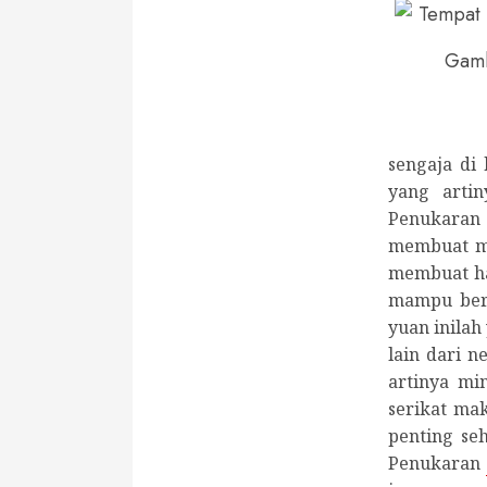
Gamb
sengaja di 
yang arti
Penukaran 
membuat ma
membuat ha
mampu bers
yuan inila
lain dari n
artinya mi
serikat ma
penting se
Penukaran