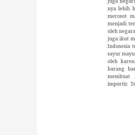
juga negara
nya lebih 
merosot m
menjadi te
oleh negar
juga ikut 
Indonesia 
sayur mayur
oleh kare
barang bar
membuat 
importir. T