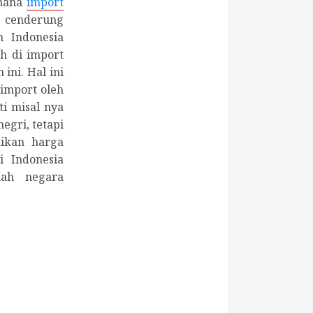
 mana
import
a cenderung
 Indonesia
h di import
ni. Hal ini
import oleh
i misal nya
egri, tetapi
ikan harga
i Indonesia
lah negara