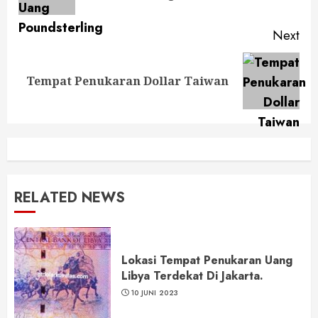
pos
Next
Next
Tempat Penukaran Dollar Taiwan
post:
RELATED NEWS
Lokasi Tempat Penukaran Uang
Libya Terdekat Di Jakarta.
10 JUNI 2023