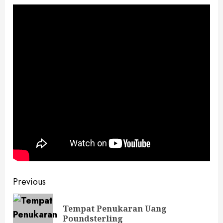
Continue
Previous
Reading
Tempat Penukaran Uang
Pre
Poundsterling