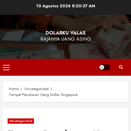
Skip
10 Agustus 2026
8:20:38 AM
to
content
DOLARKU VALAS
RAJANYA UANG ASING
Primary
Menu
Home
Uncategorized
Tempat Penukaran Uang Dollar Singapura
Uncategorized