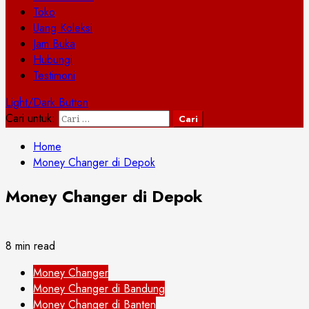
Toko
Uang Koleksi
Jam Buka
Hubungi
Testimoni
Light/Dark Button
Cari untuk:
Home
Money Changer di Depok
Money Changer di Depok
8 min read
Money Changer
Money Changer di Bandung
Money Changer di Banten