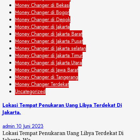
Money Changer di Bekasi
Money Changer di Bogor
Money Changer di Depok
Money Changer di Jakarta
Money Changer di Jakarta Barat
Money Changer di Jakarta Pusat
Money Changer di Jakarta selatan
Money Changer di Jakarta Timur
Money Changer di Jakarta Utara
Money Changer di Jawa Barat
Money Changer di Tangerang
Money Changer Terdekat
Uncategorized
Lokasi Tempat Penukaran Uang Libya Terdekat Di
Jakarta.
admin
10 Juni 2023
Lokasi Tempat Penukaran Uang Libya Terdekat Di