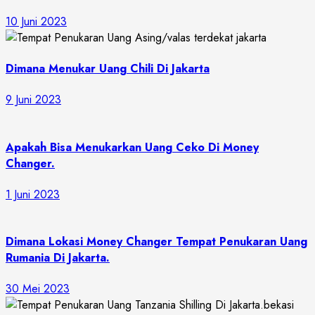
10 Juni 2023
Dimana Menukar Uang Chili Di Jakarta
9 Juni 2023
Apakah Bisa Menukarkan Uang Ceko Di Money
Changer.
1 Juni 2023
Dimana Lokasi Money Changer Tempat Penukaran Uang
Rumania Di Jakarta.
30 Mei 2023