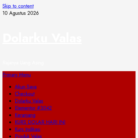
Skip to content
10 Agustus 2026
Dolarku Valas
Rajanya Uang Asing
Primary Menu
Akun Saya
Checkout
Dolarku Valas
Elementor #3042
Keranjang
KURS DOLAR HARI INI
Kurs Indikasi
Produk Valas