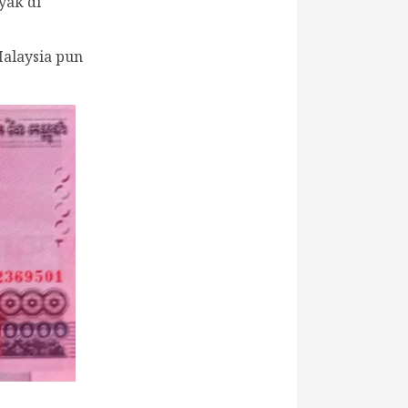
yak di
Malaysia pun