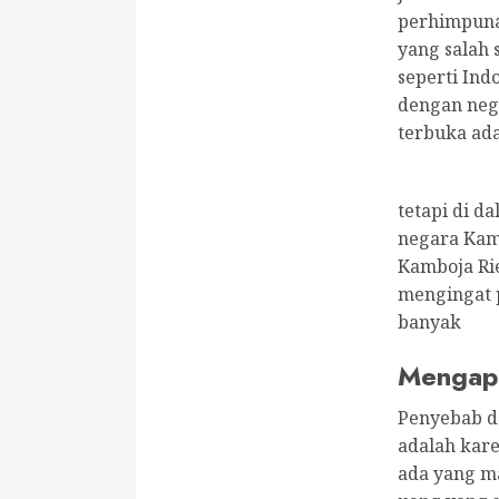
perhimpuna
yang salah 
seperti Ind
dengan nega
terbuka ada
tetapi di d
negara Kam
Kamboja Ri
mengingat p
banyak
Mengapa
Penyebab d
adalah karen
ada yang ma