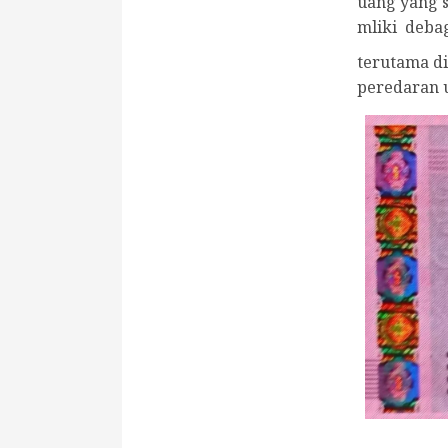
uang yang s
mliki debag
terutama di
peredaran 