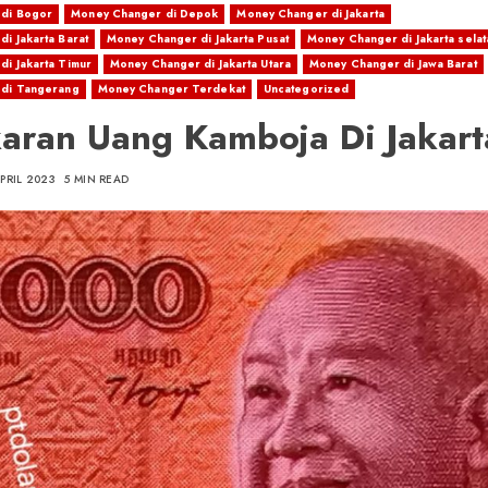
di Bogor
Money Changer di Depok
Money Changer di Jakarta
i Jakarta Barat
Money Changer di Jakarta Pusat
Money Changer di Jakarta selat
i Jakarta Timur
Money Changer di Jakarta Utara
Money Changer di Jawa Barat
di Tangerang
Money Changer Terdekat
Uncategorized
aran Uang Kamboja Di Jakart
APRIL 2023
5 MIN READ