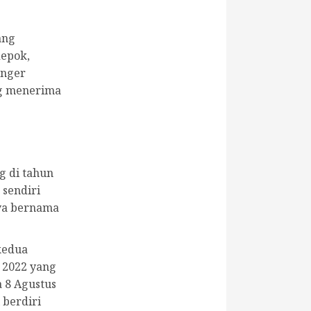
ang
depok,
anger
ng menerima
s
g di tahun
sendiri
ya bernama
kedua
 2022 yang
 8 Agustus
 berdiri