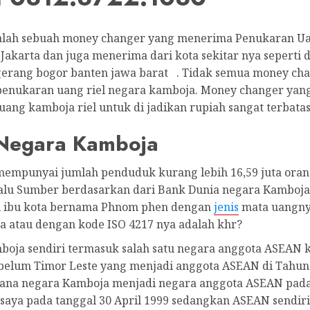
alah sebuah money changer yang menerima Penukaran U
Jakarta dan juga menerima dari kota sekitar nya seperti 
ngerang bogor banten jawa barat . Tidak semua money ch
enukaran uang riel negara kamboja. Money changer ya
ang kamboja riel untuk di jadikan rupiah sangat terbata
Negara Kamboja
mempunyai jumlah penduduk kurang lebih 16,59 juta oran
lalu Sumber berdasarkan dari Bank Dunia negara Kamboja 
ibu kota bernama Phnom phen dengan
jenis
mata uangn
a atau dengan kode ISO 4217 nya adalah khr?
boja sendiri termasuk salah satu negara anggota ASEAN 
belum Timor Leste yang menjadi anggota ASEAN di Tahun
mana negara Kamboja menjadi negara anggota ASEAN pada
aya pada tanggal 30 April 1999 sedangkan ASEAN sendiri