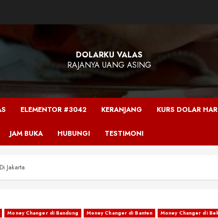
DOLARKU VALAS
RAJANYA UANG ASING
AS
ELEMENTOR #3042
KERANJANG
KURS DOLAR HARI
JAM BUKA
HUBUNGI
TESTIMONI
i Jakarta
Money Changer di Bandung
Money Changer di Banten
Money Changer di Bek