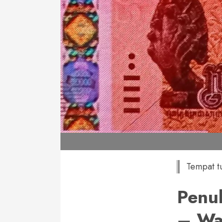
Tempat tu
Penu
– Wa