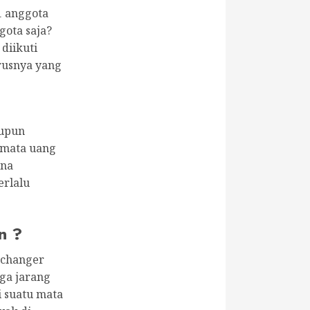
1 anggota
gota saja?
diikuti
rusnya yang
aupun
 mata uang
ena
erlalu
n ?
 changer
gga jarang
i suatu mata