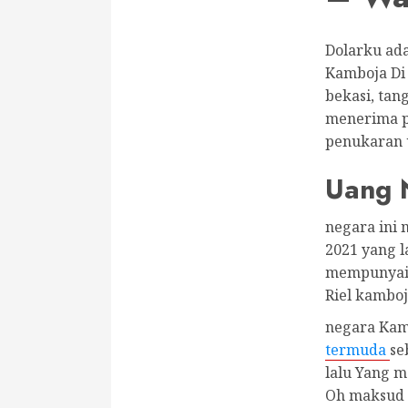
Dolarku ad
Kamboja Di 
bekasi, ta
menerima p
penukaran u
Uang 
negara ini 
2021 yang 
mempunyai 
Riel kamboj
negara Kam
termuda
se
lalu Yang 
Oh maksud s