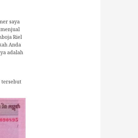
mer saya
 menjual
boja Riel
akah Anda
nya adalah
 tersebut