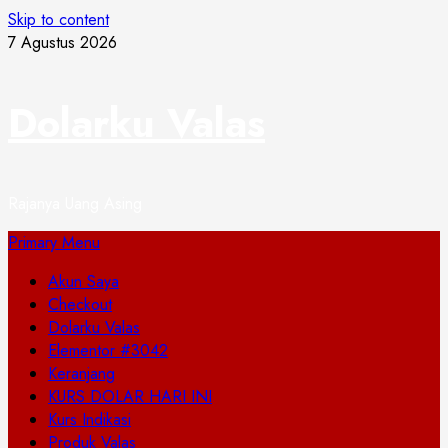
Skip to content
7 Agustus 2026
Dolarku Valas
Rajanya Uang Asing
Primary Menu
Akun Saya
Checkout
Dolarku Valas
Elementor #3042
Keranjang
KURS DOLAR HARI INI
Kurs Indikasi
Produk Valas