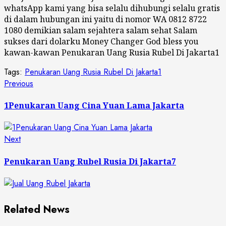
whatsApp kami yang bisa selalu dihubungi selalu gratis
di dalam hubungan ini yaitu di nomor WA 0812 8722
1080 demikian salam sejahtera salam sehat Salam
sukses dari dolarku Money Changer God bless you
kawan-kawan Penukaran Uang Rusia Rubel Di Jakarta1
Tags:
Penukaran Uang Rusia Rubel Di Jakarta1
Continue
Previous
Previous
post:
Reading
1Penukaran Uang Cina Yuan Lama Jakarta
Next
Next
post:
Penukaran Uang Rubel Rusia Di Jakarta7
Related News